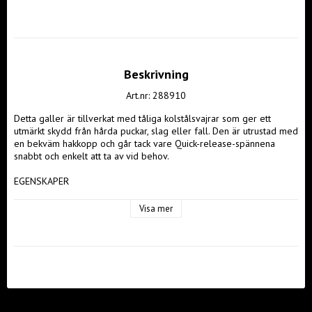
Beskrivning
Art.nr: 288910
Detta galler är tillverkat med tåliga kolstålsvajrar som ger ett 
utmärkt skydd från hårda puckar, slag eller fall. Den är utrustad med 
en bekväm hakkopp och går tack vare Quick-release-spännena 
snabbt och enkelt att ta av vid behov. 

EGENSKAPER 

- Vajrar i skyddande kolstål 

- Bekväm hakkopp 

Visa mer
- Enkel att ta av och på

SPECIFIKATION 

- Certifieringar: CSA, HECC, CE 

TILLVERKARINFORMATION 
