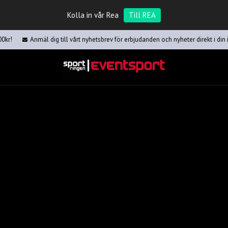
Kolla in vår Rea
Till REA
00kr!
Anmäl dig till vårt nyhetsbrev för erbjudanden och nyheter direkt i din 