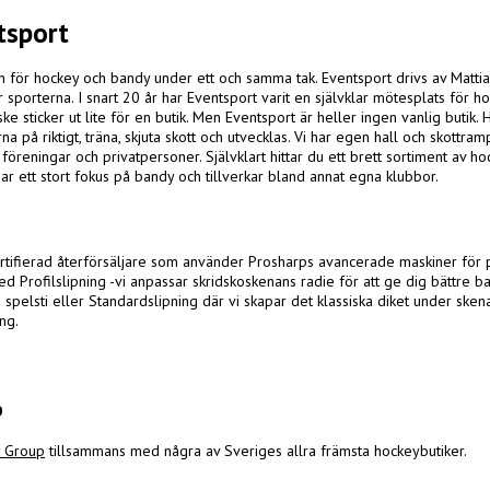
tsport
 för hockey och bandy under ett och samma tak. Eventsport drivs av Mattia
ör sporterna. I snart 20 år har Eventsport varit en självklar mötesplats för 
e sticker ut lite för en butik. Men Eventsport är heller ingen vanlig butik.
na på riktigt, träna, skjuta skott och utvecklas. Vi har egen hall och skottr
, föreningar och privatpersoner. Självklart hittar du ett brett sortiment av
har ett stort fokus på bandy och tillverkar bland annat egna klubbor.
rtifierad återförsäljare som använder Prosharps avancerade maskiner för p
med
Profilslipning
-vi anpassar skridskoskenans radie för att ge dig bättre b
spelsti eller Sta
ndardslipning där vi sk
apar det klassiska diket under ske
ng.
p
 Group
tillsammans med några av Sveriges allra främsta hockeybutiker.