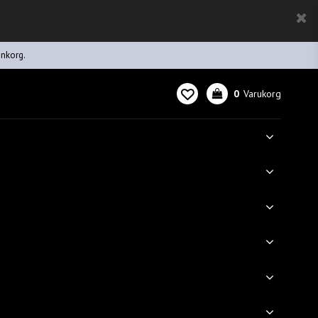
inkorg.
0
Varukorg