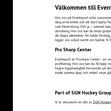
Välkommen till Even
Hos oss på Eventsport möts passionen
lång erfarenhet och ett stort hjärta f
runt Vänersborg. Och ja – namnet kansk
utrustning. Hos oss kan du testa grejer
att skapa aktiviteter för både företag
ligger oss också varmt om hjärtat. Vi 
Pro Sharp Center
Eventsport är
Prosharp C
enter -
en ce
profilering.
Hos oss kan du få hjälp 
högre topphastighet beroende på din 
exakt samma djup och vinkel varje gå
Part of SGN Hockey Grou
Vi är dessutom en del av
SGN Hockey