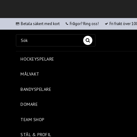
Betala säkert med kort
Frågor? Ring oss!
Fri frakt över 10
HOCKEYSPELARE
MÅLVAKT
BANDYSPELARE
DOMARE
TEAM SHOP
STÅL & PROFIL