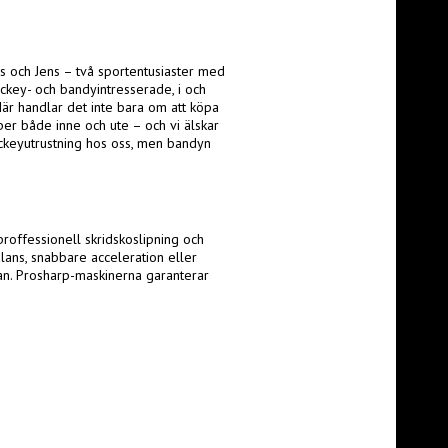
s och Jens – två sportentusiaster med
hockey- och bandyintresserade, i och
 Här handlar det inte bara om att köpa
amper både inne och ute – och vi älskar
 hockeyutrustning hos oss, men bandyn
roffessionell skridskoslipning och
alans, snabbare acceleration eller
nan. Prosharp-maskinerna garanterar