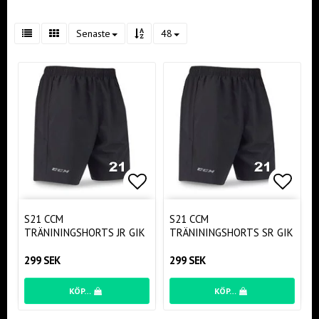
Senaste
48
Lägg till i favoritlistan
Lägg t
S21 CCM
S21 CCM
TRÄNININGSHORTS JR GIK
TRÄNININGSHORTS SR GIK
299 SEK
299 SEK
KÖP…
KÖP…