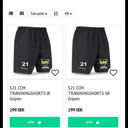
Senaste
48
Lägg till i favoritlistan
Lägg t
S21 CCM
S21 CCM
TRÄNININGSHORTS JR
TRÄNININGSHORTS SR
Gripen
Gripen
299 SEK
299 SEK
KÖP…
KÖP…