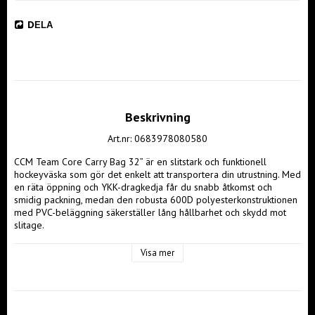
DELA
Beskrivning
Art.nr: 0683978080580
CCM Team Core Carry Bag 32” är en slitstark och funktionell 
hockeyväska som gör det enkelt att transportera din utrustning. Med 
en räta öppning och YKK-dragkedja får du snabb åtkomst och 
smidig packning, medan den robusta 600D polyesterkonstruktionen 
med PVC-beläggning säkerställer lång hållbarhet och skydd mot 
slitage.

Väskan är utrustad med en praktisk accessoarficka för mindre 
Visa mer
föremål samt en ID-ficka för enkel identifiering. Dessutom har den 
en avtagbar ficka för tryck, vilket gör det möjligt att anpassa väskan 
med lag- eller klubbmärke. Perfekt för spelare som söker en 
pålitlig, rymlig och hållbar väska för att transportera sin 
hockeyutrustning smidigt och organiserat.
