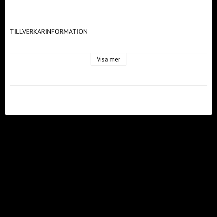
TILLVERKARINFORMATION 

Tillverkare: Bauer Hockey AB 

Visa mer
Tillverkarens adress: Nellickevägen 24, 412 63, Göteborg 

Kontakt tillverkare: eu.bauer.com 
