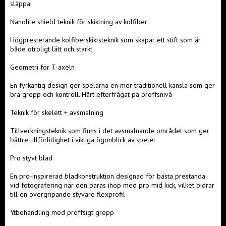
släppa
Nanolite shield teknik för skiktning av kolfiber
Högpresterande kolfiberskiktsteknik som skapar ett stift som är
både otroligt lätt och starkt
Geometri för T-axeln
En fyrkantig design ger spelarna en mer traditionell känsla som ger
bra grepp och kontroll. Hårt efterfrågat på proffsnivå
Teknik för skelett + avsmalning
Tillverkningsteknik som finns i det avsmalnande området som ger
bättre tillförlitlighet i viktiga ögonblick av spelet
Pro styvt blad
En pro-inspirerad bladkonstruktion designad för bästa prestanda
vid fotografering när den paras ihop med pro mid kick, vilket bidrar
till en övergripande styvare flexprofil
Ytbehandling med proffsigt grepp