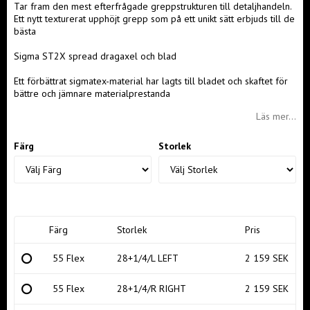
Tar fram den mest efterfrågade greppstrukturen till detaljhandeln.
Ett nytt texturerat upphöjt grepp som på ett unikt sätt erbjuds till de
bästa
Sigma ST2X spread dragaxel och blad
Ett förbättrat sigmatex-material har lagts till bladet och skaftet för
bättre och jämnare materialprestanda
Läs mer...
Färg
Storlek
Färg
Storlek
Pris
55 Flex
28+1/4/L LEFT
2 159 SEK
55 Flex
28+1/4/R RIGHT
2 159 SEK