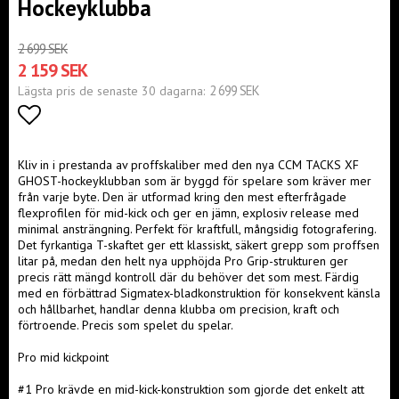
Hockeyklubba
2 699 SEK
2 159 SEK
2 699 SEK
Lägsta pris de senaste 30 dagarna
Lägg till i favoritlistan
Kliv in i prestanda av proffskaliber med den nya CCM TACKS XF
GHOST-hockeyklubban som är byggd för spelare som kräver mer
från varje byte. Den är utformad kring den mest efterfrågade
flexprofilen för mid-kick och ger en jämn, explosiv release med
minimal ansträngning. Perfekt för kraftfull, mångsidig fotografering.
Det fyrkantiga T-skaftet ger ett klassiskt, säkert grepp som proffsen
litar på, medan den helt nya upphöjda Pro Grip-strukturen ger
precis rätt mängd kontroll där du behöver det som mest. Färdig
med en förbättrad Sigmatex-bladkonstruktion för konsekvent känsla
och hållbarhet, handlar denna klubba om precision, kraft och
förtroende. Precis som spelet du spelar.
Pro mid kickpoint
#1 Pro krävde en mid-kick-konstruktion som gjorde det enkelt att