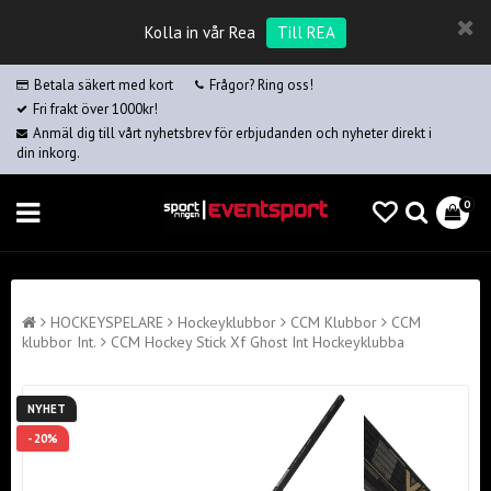
Kolla in vår Rea
Till REA
Betala säkert med kort
Frågor? Ring oss!
Fri frakt över 1000kr!
Anmäl dig till vårt nyhetsbrev för erbjudanden och nyheter direkt i
din inkorg.
0
HOCKEYSPELARE
Hockeyklubbor
CCM Klubbor
CCM
klubbor Int.
CCM Hockey Stick Xf Ghost Int Hockeyklubba
NYHET
- 20%