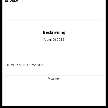
DELA
Beskrivning
Art.nr: 060019
TILLVERKARINFORMATION 

Tillverkare: CCM Hockey AB 

Visa mer
Tillverkarens adress: Gårdsvägen 13, 169 70, Solna 

Kontakt tillverkare: ccmhockey.com/sv-se 
