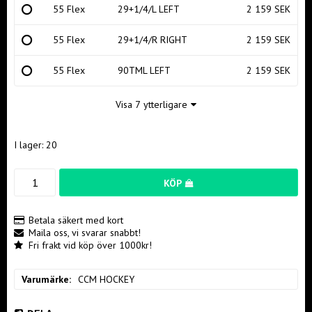
55 Flex
29+1/4/L LEFT
2 159 SEK
55 Flex
29+1/4/R RIGHT
2 159 SEK
55 Flex
90TML LEFT
2 159 SEK
Visa 7 ytterligare
I lager: 20
KÖP
Betala säkert med kort
Maila oss, vi svarar snabbt!
Fri frakt vid köp över 1000kr!
Varumärke
CCM HOCKEY