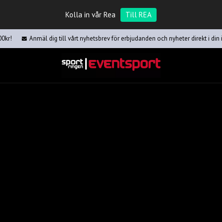
Kolla in vår Rea
Till REA
00kr!
Anmäl dig till vårt nyhetsbrev för erbjudanden och nyheter direkt i din 