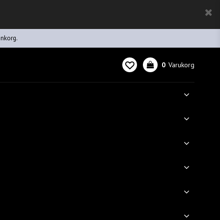
inkorg.
0
Varukorg