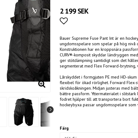
2 199 SEK
Lägg till i favoritlistan
Bauer Supreme Fuse Pant Int är en hockey
ungdomsspelare som spelar på hög nivå oc
Konstruktionen har en kroppsnära passform
CURV®-komposit skyddar ländryggen med l
ger stötdämpning samtidigt som det håller 
segmenterat med Flex Forward-brytning, vi
Lårskyddet i formgjuten PE med HD-skum g
flexibel för ökad rörlighet. Forward Flex-s
skridskoåkningen. Midjan justeras med bält
bättre passform. Yttermaterialet i slitsta
fodret hjälper till att transportera bort f
hockeybyxa passar ungdomsspelare som vi
Färg