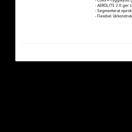
- CURV®-ryggskydd ge
- AEROLITE 2.0 ger l
- Segmenterat njursk
- Flexibel lårkonstru
- Forward Flex ger bä
- Justerbar längd för
- Slitstarkt yttermateri
- Fukttransporterande 
- Utvecklad för spel p
SPECIFIKATION

- Ryggskydd: CURV® 
- Höftskydd: AEROLIT
- Njurskydd: Segmen
- Lårskydd: Formgjut
- Stängning: Forward 
- Justering: Extension 
- Yttermaterial: Pro-
- Foder: THERMO CO
TILLVERKARINFORMA
Tillverkare: Bauer Ho
Tillverkarens adress