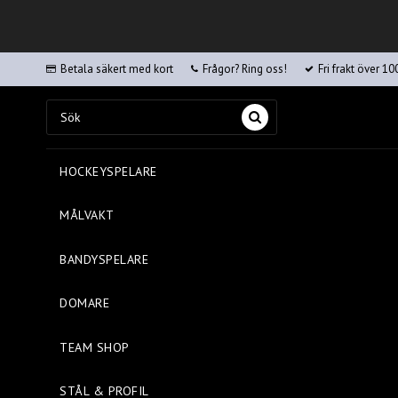
Betala säkert med kort
Frågor? Ring oss!
Fri frakt över 10
HOCKEYSPELARE
MÅLVAKT
BANDYSPELARE
DOMARE
TEAM SHOP
STÅL & PROFIL