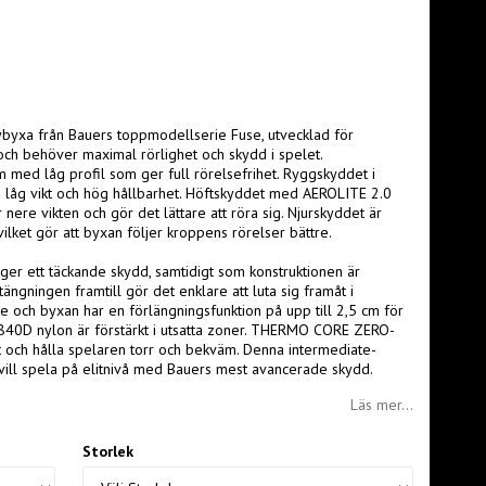
byxa från Bauers toppmodellserie Fuse, utvecklad för
h behöver maximal rörlighet och skydd i spelet.
 med låg profil som ger full rörelsefrihet. Ryggskyddet i
åg vikt och hög hållbarhet. Höftskyddet med AEROLITE 2.0
nere vikten och gör det lättare att röra sig. Njurskyddet är
lket gör att byxan följer kroppens rörelser bättre.
er ett täckande skydd, samtidigt som konstruktionen är
tängningen framtill gör det enklare att luta sig framåt i
e och byxan har en förlängningsfunktion på upp till 2,5 cm för
rk 840D nylon är förstärkt i utsatta zoner. THERMO CORE ZERO-
ukt och hålla spelaren torr och bekväm. Denna intermediate-
ll spela på elitnivå med Bauers mest avancerade skydd.
Läs mer...
Storlek