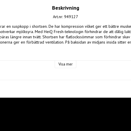
Beskrivning
Art.nr: 949127
rar en suspkopp i shortsen. De har kompression vilket ger ett bättre muskel
otverkar mjölksyra. Med HeiQ Fresh-teknologin förhindrar de att dålig lukt s
 bäras längre innan tvätt. Shortsen har flatlockssömmar som förhindrar skav oc
erna ger en förbättrad ventilation. På baksidan av midjans insida sitter e
bättrad blodcirkulation, stödjer muskler och minskar mjölksyra 

Visa mer
 att dålig lukt sätter sig i plagget

sömmar 

ättrad ventilation 

g 



 polyester, 16% spandex 

ster, 12% spandex

ster 
