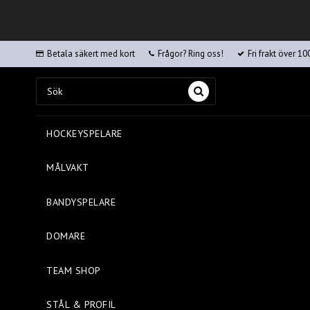
Betala säkert med kort
Frågor? Ring oss!
Fri frakt över 10
HOCKEYSPELARE
MÅLVAKT
BANDYSPELARE
DOMARE
TEAM SHOP
STÅL & PROFIL