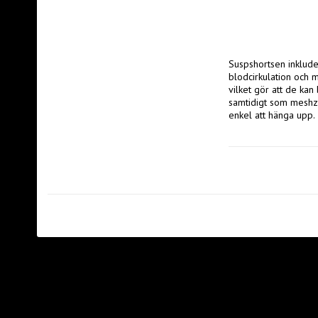
Suspshortsen inklude
blodcirkulation och m
vilket gör att de kan
samtidigt som meshzon
enkel att hänga upp. 

EGENSKAPER 

- Kompression som för
- HeiQ Fresh motverkar
- Skvavfria flatlocks
- Meshzoner med förb
- Ögla för upphängnin
- Suspkopp medföljer
SPECIFIKATION 

- Huvudmaterial: 84%
- Mesh 1: 88% polye
- Mesh 2: 100% polye