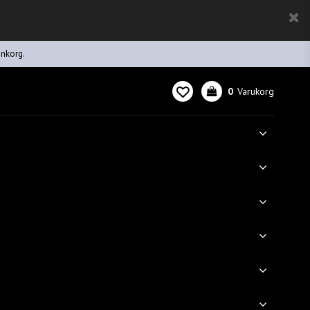
inkorg.
0
Varukorg