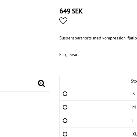
649 SEK
Lägg till i favoritlistan
Suspensoarshorts med kompression, flatl
Färg: Svart
Sto
S
M
L
X