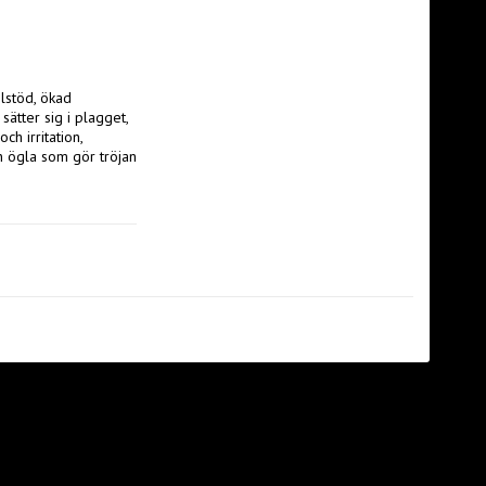
stöd, ökad 
ätter sig i plagget, 
h irritation, 
n ögla som gör tröjan 