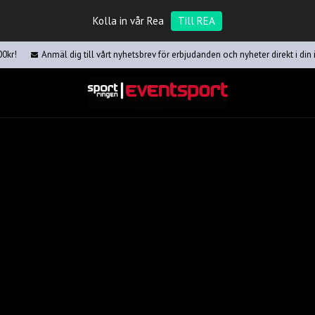
Kolla in vår Rea
Till REA
00kr!
Anmäl dig till vårt nyhetsbrev för erbjudanden och nyheter direkt i din 