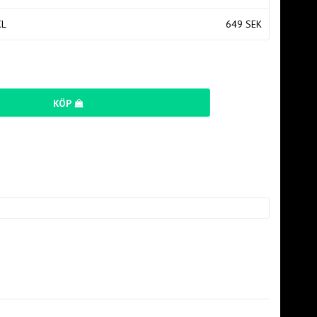
XL
649 SEK
KÖP