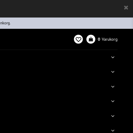
inkorg.
0
Varukorg