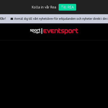
Kolla in vår Rea
Till REA
00kr!
Anmäl dig till vårt nyhetsbrev för erbjudanden och nyheter direkt i din 