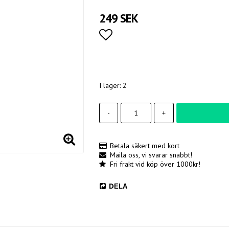
249 SEK
Lägg till i favoritlistan
I lager: 2
-
+
Betala säkert med kort
Maila oss, vi svarar snabbt!
Fri frakt vid köp över 1000kr!
DELA