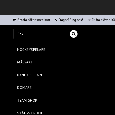
Betala säkert med kort
Frågor? Ring oss!
Fri frakt över 10
HOCKEYSPELARE
MÅLVAKT
BANDYSPELARE
DOMARE
TEAM SHOP
STÅL & PROFIL