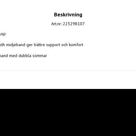
Beskrivning
Art.nr: 223298107
usp

ecth midjeband ger bättre support och komfort

år band med dubbla sömmar