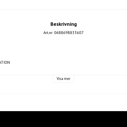
Beskrivning
Art.nr: 0688698833607
TION 

ckey AB 

Visa mer
: Nellickevägen 24, 412 63, Göteborg 

u.bauer.com 
