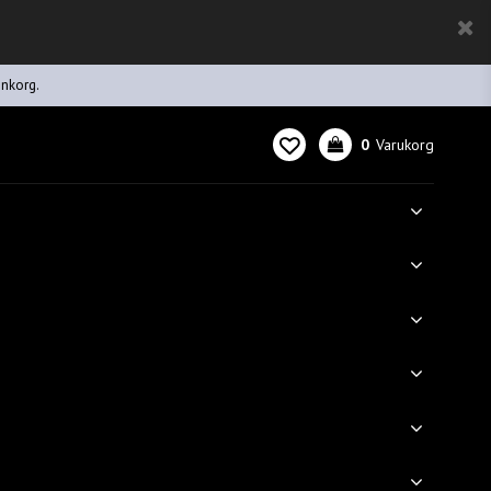
inkorg.
0
Varukorg