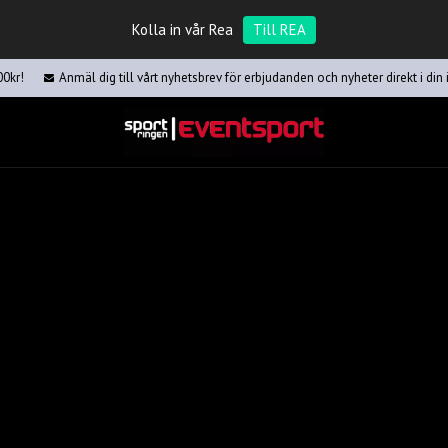
Kolla in vår Rea
Till REA
00kr!
Anmäl dig till vårt nyhetsbrev för erbjudanden och nyheter direkt i din 