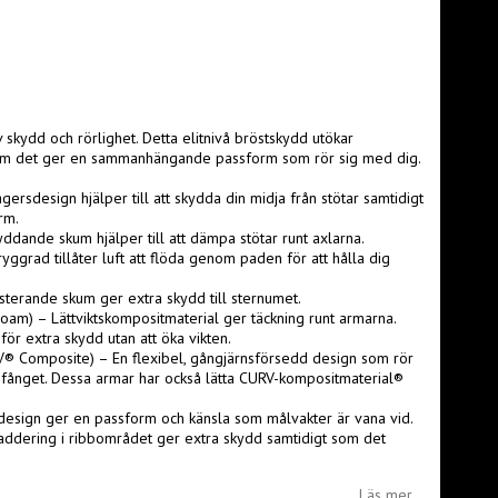
 skydd och rörlighet. Detta elitnivå bröstskydd utökar
som det ger en sammanhängande passform som rör sig med dig.
sdesign hjälper till att skydda din midja från stötar samtidigt
rm.
ande skum hjälper till att dämpa stötar runt axlarna.
rad tillåter luft att flöda genom paden för att hålla dig
rande skum ger extra skydd till sternumet.
) – Lättviktskompositmaterial ger täckning runt armarna.
r extra skydd utan att öka vikten.
® Composite) – En flexibel, gångjärnsförsedd design som rör
mfånget. Dessa armar har också lätta CURV-kompositmaterial®
 design ger en passform och känsla som målvakter är vana vid.
addering i ribbområdet ger extra skydd samtidigt som det
Läs mer...