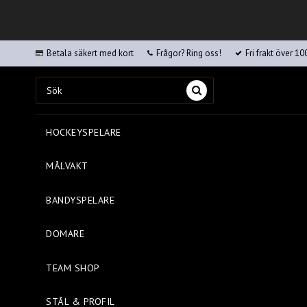
Betala säkert med kort
Frågor? Ring oss!
Fri frakt över 10
HOCKEYSPELARE
MÅLVAKT
BANDYSPELARE
DOMARE
TEAM SHOP
STÅL & PROFIL