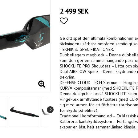
2 499 SEK
Lägg till i favoritlistan
Ge ditt spel den ultimata kombinationen av
täckningen i sårbara områden samtidigt 
TEKNIK & SPECIFIKATIONER:
Dubbellagers magblock – Denna dubbellager
som den ger en sammanhängande passfo
SHOCKLITE PRO Shoulders – Lätta och skydd
Dual AIRFLOW Spine – Denna skyddande rygg
bekväm.
DEFENSE CLOUD TECH Sternum – Högpreste
CURV® kompositarmar (med SHOCKLITE Foam
Denna design har också SHOCKLITE-skum fö
HingeFlex armflytande floaters (med CURV
sig med armen för att förbättra rörelseo
för skydd på elitnivå.
Traditionell komforthandled – En klassisk
Kalibrerat kantskyddssystem – Förlängd v
skapar en låst, helt sammanlänkad känsla.