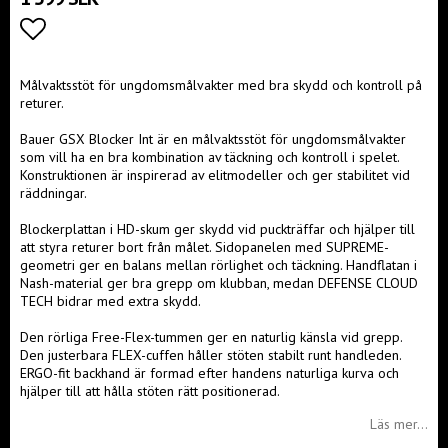
Lägg till i favoritlistan
Målvaktsstöt för ungdomsmålvakter med bra skydd och kontroll på
returer.
Bauer GSX Blocker Int är en målvaktsstöt för ungdomsmålvakter
som vill ha en bra kombination av täckning och kontroll i spelet.
Konstruktionen är inspirerad av elitmodeller och ger stabilitet vid
räddningar.
Blockerplattan i HD-skum ger skydd vid puckträffar och hjälper till
att styra returer bort från målet. Sidopanelen med SUPREME-
geometri ger en balans mellan rörlighet och täckning. Handflatan i
Nash-material ger bra grepp om klubban, medan DEFENSE CLOUD
TECH bidrar med extra skydd.
Den rörliga Free-Flex-tummen ger en naturlig känsla vid grepp.
Den justerbara FLEX-cuffen håller stöten stabilt runt handleden.
ERGO-fit backhand är formad efter handens naturliga kurva och
hjälper till att hålla stöten rätt positionerad.
Läs mer...